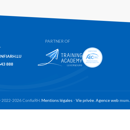
PARTNER OF
T
NFIARH.LU
643 888
 2022-2026 ConfiaRH.
Mentions légales
-
Vie privée
.
Agence web
mum.