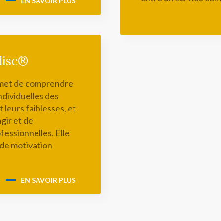
EN SAVOIR PLUS
disc®
rmet de comprendre
dividuelles des
 leurs faiblesses, et
gir et de
essionnelles. Elle
 de motivation
EN SAVOIR PLUS