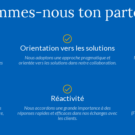
mes-nous ton parte
Orientation vers les solutions
Nous adoptons une approche pragmatique et
es
orientée vers les solutions dans notre collaboration.
Cela fait déjà plusi
ensemble avec succè
communicatifs ! Je
recommander Confi
Réactivité
s
Nous accordons une grande importance à des
Da
e,
réponses rapides et efficaces dans nos échanges avec
(
les clients.