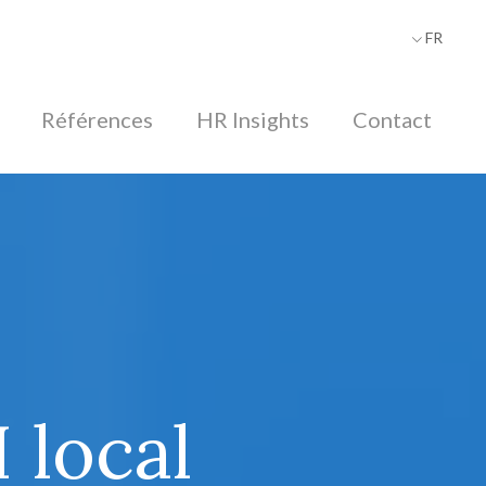
FR
DE
Références
HR Insights
Contact
 local