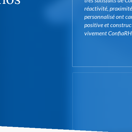
très satisfaits de C
réactivité, proximité
personnalisé ont car
positive et constr
vivement ConfiaRH