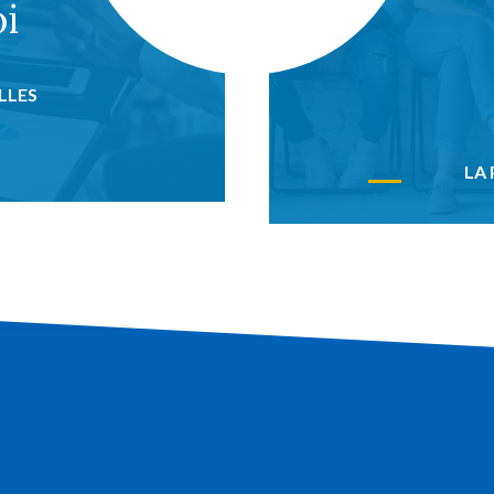
i
LLES
LA