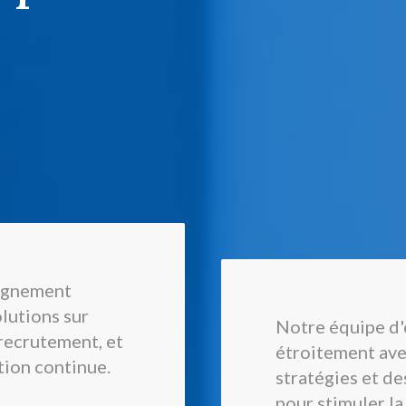
agnement
lutions sur
Notre équipe d'
recrutement, et
étroitement ave
tion continue.
stratégies et d
pour stimuler la