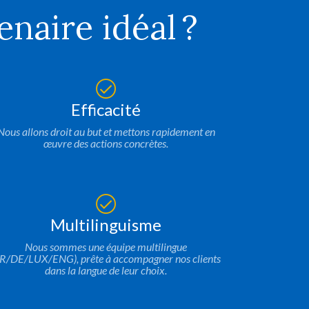
naire idéal ?
Efficacité
Nous allons droit au but et mettons rapidement en
œuvre des actions concrètes.
eurs années que nous travaillons
s : compétents, réactifs et
 ne peux que chaudement
aRH à tout le monde.
Multilinguisme
Nous sommes une équipe multilingue
niel Wiesemes
(SHIRTBOX-LUX S.à r.l.)
FR/DE/LUX/ENG), prête à accompagner nos clients
dans la langue de leur choix.