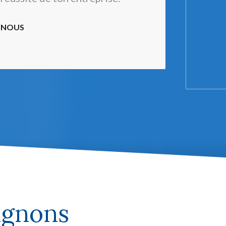
-NOUS
agnons