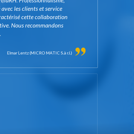
onfiaRH. Professionnalisme,
 avec les clients et service
actérisé cette collaboration
uctive. Nous recommandons
.
Elmar Lentz
(MICRO MATIC S.à r.l.)