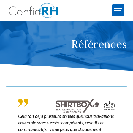
Services
Recrutement
Cofinancement de la formation
Références
Analyse de potentiel AECdisc®
Team
Offres d'emploi
Références
Cela fait déjà plusieurs années que nous travaillons
HR Insights
ensemble avec succès : compétents, réactifs et
communicatifs ! Je ne peux que chaudement