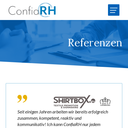
Leistungen
Recruiting
Kofinanzierung Weiterbildung
Referenzen
AECdisc® Potenzialanalyse
Team
Job-Börse
Referenzen
Seit einigen Jahren arbeiten wir bereits erfolgreich
HR Insights
zusammen, kompetent, reaktiv und
kommunikativ! Ich kann ConfiaRH nur jedem