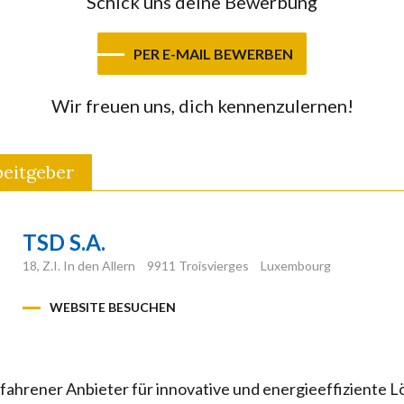
Schick uns deine Bewerbung
PER E-MAIL BEWERBEN
Wir freuen uns, dich kennenzulernen!
eitgeber
TSD S.A.
18, Z.I. In den Allern
9911 Troisvierges
Luxembourg
WEBSITE BESUCHEN
rfahrener Anbieter für innovative und energieeffiziente L